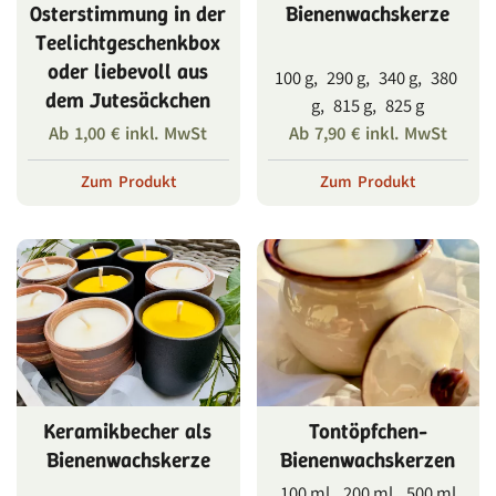
Osterstimmung in der
Bienenwachskerze
Teelichtgeschenkbox
oder liebevoll aus
100 g, 290 g, 340 g, 380
dem Jutesäckchen
g, 815 g, 825 g
Ab
1,00
€
inkl. MwSt
Ab
7,90
€
inkl. MwSt
Zum Produkt
Zum Produkt
Keramikbecher als
Tontöpfchen-
Bienenwachskerze
Bienenwachskerzen
100 ml, 200 ml, 500 ml