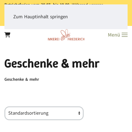
Betriebsferien vom 28.07. bis 19.08.
Während unserer
Betriebsferien können Sie jederzeit bestellen. Bitte beachten Sie,
dass der
Versand aller Bestellungen erst ab dem 20.08.
erfolgt.
Zum Hauptinhalt springen
Vielen Dank für Ihr Verständnis!
Menü
Geschenke & mehr
Geschenke & mehr