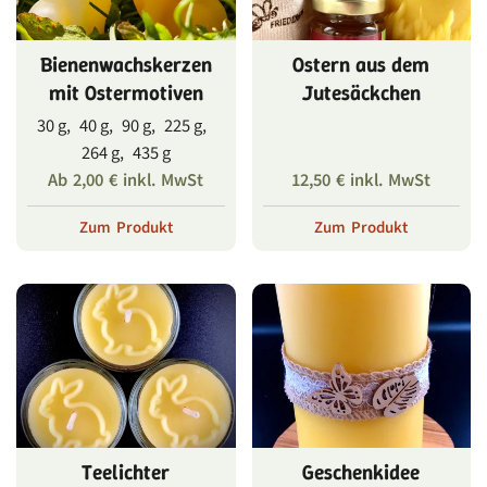
Bienenwachskerzen
Ostern aus dem
mit Ostermotiven
Jutesäckchen
30 g, 40 g, 90 g, 225 g,
264 g, 435 g
Ab
2,00
€
inkl. MwSt
12,50
€
inkl. MwSt
Zum Produkt
Zum Produkt
Teelichter
Geschenkidee