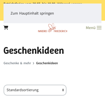
Betriebsferien vom 28.07. bis 19.08.
Während unserer
Betriebsferien können Sie jederzeit bestellen. Bitte beachten Sie,
dass der
Versand aller Bestellungen erst ab dem 20.08.
erfolgt.
Zum Hauptinhalt springen
Vielen Dank für Ihr Verständnis!
Menü
Geschenkideen
Geschenke & mehr
Geschenkideen