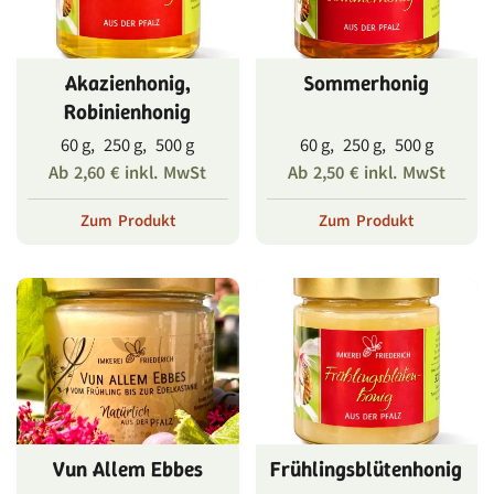
Akazienhonig,
Sommerhonig
Robinienhonig
60 g, 250 g, 500 g
60 g, 250 g, 500 g
Ab
2,60
€
inkl. MwSt
Ab
2,50
€
inkl. MwSt
Zum Produkt
Zum Produkt
Vun Allem Ebbes
Frühlingsblütenhonig