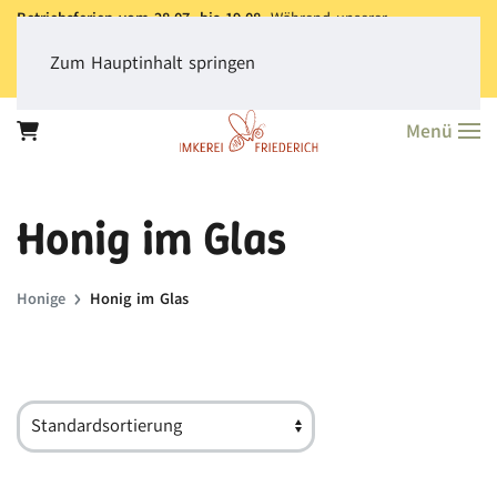
Betriebsferien vom 28.07. bis 19.08.
Während unserer
Betriebsferien können Sie jederzeit bestellen. Bitte beachten Sie,
dass der
Versand aller Bestellungen erst ab dem 20.08.
erfolgt.
Zum Hauptinhalt springen
Vielen Dank für Ihr Verständnis!
Menü
Honig im Glas
Honige
Honig im Glas