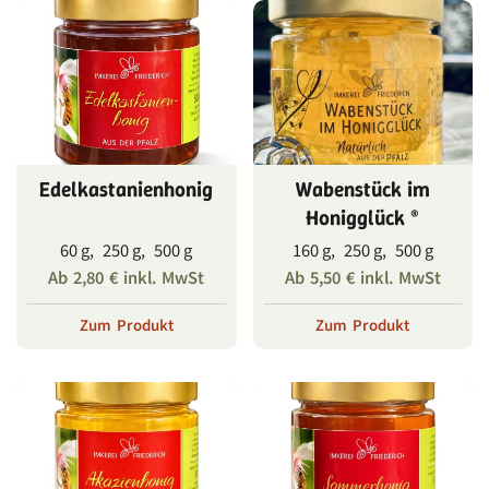
Edelkastanienhonig
Wabenstück im
Honigglück ®
60 g, 250 g, 500 g
160 g, 250 g, 500 g
Ab
2,80
€
inkl. MwSt
Ab
5,50
€
inkl. MwSt
Zum Produkt
Zum Produkt