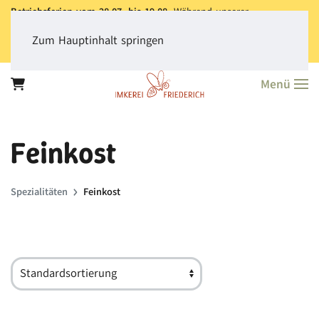
Betriebsferien vom 28.07. bis 19.08.
Während unserer
Betriebsferien können Sie jederzeit bestellen. Bitte beachten Sie,
dass der
Versand aller Bestellungen erst ab dem 20.08.
erfolgt.
Zum Hauptinhalt springen
Vielen Dank für Ihr Verständnis!
Menü
Feinkost
Spezialitäten
Feinkost