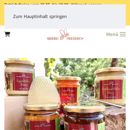
Betriebsferien vom 28.07. bis 19.08.
Während unserer
Betriebsferien können Sie jederzeit bestellen. Bitte beachten Sie,
dass der
Versand aller Bestellungen erst ab dem 20.08.
erfolgt.
Zum Hauptinhalt springen
Vielen Dank für Ihr Verständnis!
Menü