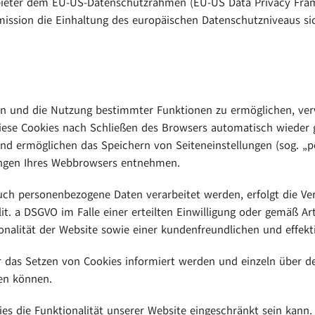
bieter dem EU-US-Datenschutzrahmen (EU-US Data Privacy Fram
sion die Einhaltung des europäischen Datenschutzniveaus sich
n und die Nutzung bestimmter Funktionen zu ermöglichen, verwe
ese Cookies nach Schließen des Browsers automatisch wieder ge
nd ermöglichen das Speichern von Seiteneinstellungen (sog. „per
lungen Ihres Webbrowsers entnehmen.
uch personenbezogene Daten verarbeitet werden, erfolgt die Ve
it. a DSGVO im Falle einer erteilten Einwilligung oder gemäß Ar
onalität der Website sowie einer kundenfreundlichen und effekt
ber das Setzen von Cookies informiert werden und einzeln übe
ßen können.
es die Funktionalität unserer Website eingeschränkt sein kann.