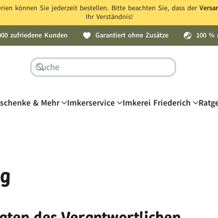
ien können Sie jederzeit bestellen. Bitte beachten Sie, dass der
Versa
Ihr Verständnis!
000 zufriedene Kunden
Garantiert ohne Zusätze
100 % 
schenke & Mehr
Imkerservice
Imkerei Friederich
Ratg
ng
daten des Verantwortlichen