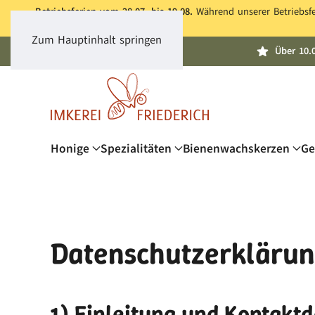
Betriebsferien vom 28.07. bis 19.08.
Während unserer Betriebsfer
Zum Hauptinhalt springen
Über 10.
Honige
Spezialitäten
Bienenwachskerzen
Ge
Datenschutzerkläru
1) Einleitung und Kontakt