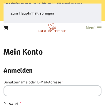
Betriebsferien vom 28.07. bis 19.08.
Während unserer
Betriebsferien können Sie jederzeit bestellen. Bitte beachten Sie,
dass der
Versand aller Bestellungen erst ab dem 20.08.
erfolgt.
Zum Hauptinhalt springen
Vielen Dank für Ihr Verständnis!
Menü
Mein Konto
Anmelden
Erforderlich
Benutzername oder E-Mail-Adresse
*
Erforderlich
Passwort
*