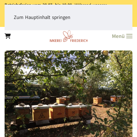
Betriebsferien vom 28.07. bis 19.08.
Während unserer
Betriebsferien können Sie jederzeit bestellen. Bitte beachten Sie,
dass der
Versand aller Bestellungen erst ab dem 20.08.
erfolgt.
Zum Hauptinhalt springen
Vielen Dank für Ihr Verständnis!
Menü