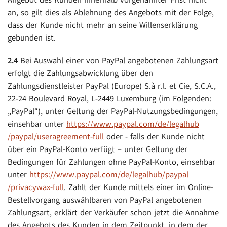
Angebot des Kunden innerhalb vorgenannter Frist nicht
an, so gilt dies als Ablehnung des Angebots mit der Folge,
dass der Kunde nicht mehr an seine Willenserklärung
gebunden ist.
2.4
Bei Auswahl einer von PayPal angebotenen Zahlungsart
erfolgt die Zahlungsabwicklung über den
Zahlungsdienstleister PayPal (Europe) S.à r.l. et Cie, S.C.A.,
22-24 Boulevard Royal, L-2449 Luxemburg (im Folgenden:
„PayPal“), unter Geltung der PayPal-Nutzungsbedingungen,
einsehbar unter
https://www.paypal.com
/de
/legalhub
/paypal
/useragreement-full
oder - falls der Kunde nicht
über ein PayPal-Konto verfügt – unter Geltung der
Bedingungen für Zahlungen ohne PayPal-Konto, einsehbar
unter
https://www.paypal.com
/de
/legalhub
/paypal
/privacywax-full
. Zahlt der Kunde mittels einer im Online-
Bestellvorgang auswählbaren von PayPal angebotenen
Zahlungsart, erklärt der Verkäufer schon jetzt die Annahme
des Angebots des Kunden in dem Zeitpunkt, in dem der