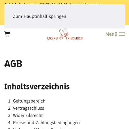
Betriebsferien vom 28.07. bis 19.08.
Während unserer
Betriebsferien können Sie jederzeit bestellen. Bitte beachten Sie,
dass der
Versand aller Bestellungen erst ab dem 20.08.
erfolgt.
Zum Hauptinhalt springen
Vielen Dank für Ihr Verständnis!
Menü
AGB
Inhaltsverzeichnis
Geltungsbereich
Vertragsschluss
Widerrufsrecht
Preise und Zahlungsbedingungen