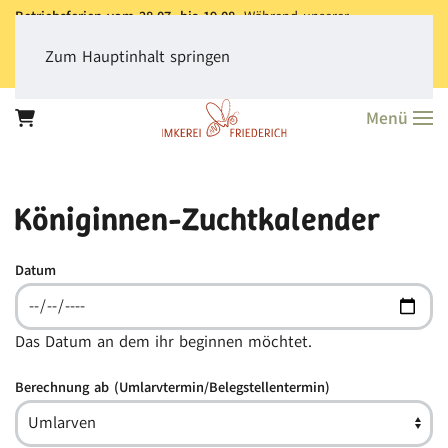
Betriebsferien vom 28.07. bis 19.08.
Während unserer
Betriebsferien können Sie jederzeit bestellen. Bitte beachten Sie,
dass der
Versand aller Bestellungen erst ab dem 20.08.
erfolgt.
Zum Hauptinhalt springen
Vielen Dank für Ihr Verständnis!
Menü
Königinnen-Zuchtkalender
Datum
Das Datum an dem ihr beginnen möchtet.
Berechnung ab (Umlarvtermin/Belegstellentermin)