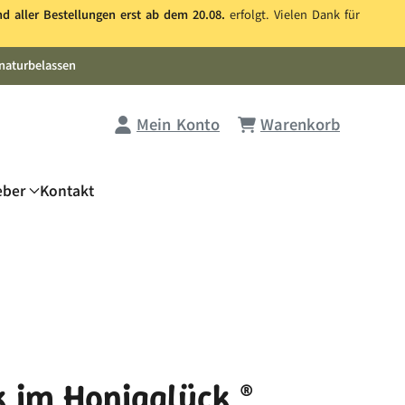
nd aller Bestellungen erst ab dem 20.08.
erfolgt. Vielen Dank für
naturbelassen
Mein Konto
Warenkorb
eber
Kontakt
 im Honigglück ®