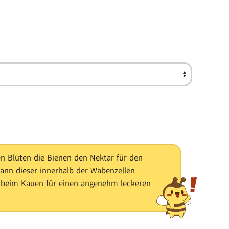
n Blüten die Bienen den Nektar für den
nn dieser innerhalb der Wabenzellen
gt beim Kauen für einen angenehm leckeren