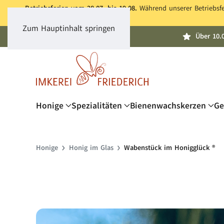
Betriebsferien vom 28.07. bis 19.08.
Während unserer Betriebsfer
Zum Hauptinhalt springen
Über 10.
Honige
Spezialitäten
Bienenwachskerzen
Ge
Honige
Honig im Glas
Wabenstück im Honigglück ®