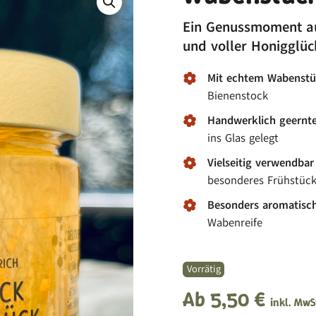
Ein Genussmoment au
und voller Honigglüc
Mit echtem Wabenst
Bienenstock
Handwerklich geernt
ins Glas gelegt
Vielseitig verwendbar
besonderes Frühstück
Besonders aromatisc
Wabenreife
Vorrätig
Ab
5,50
€
inkl. MwS