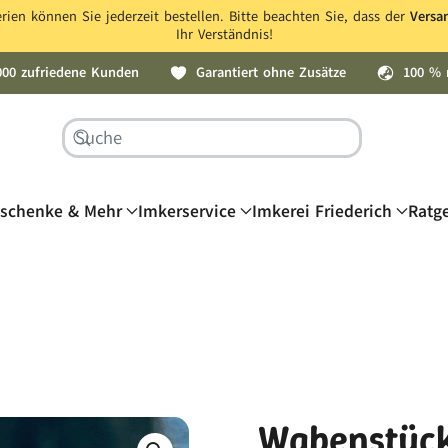
ien können Sie jederzeit bestellen. Bitte beachten Sie, dass der
Versa
Ihr Verständnis!
000 zufriedene Kunden
Garantiert ohne Zusätze
100 % 
schenke & Mehr
Imkerservice
Imkerei Friederich
Ratg
Wabenstück