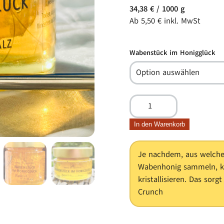
34,38
€
/
1000
g
Ab
5,50
€
inkl. MwSt
Wabenstück im Honigglück
Wabenstück
im
Honigglück
In den Warenkorb
®
Menge
Je nachdem, aus welche
Wabenhonig sammeln, ka
kristallisieren. Das sor
Crunch