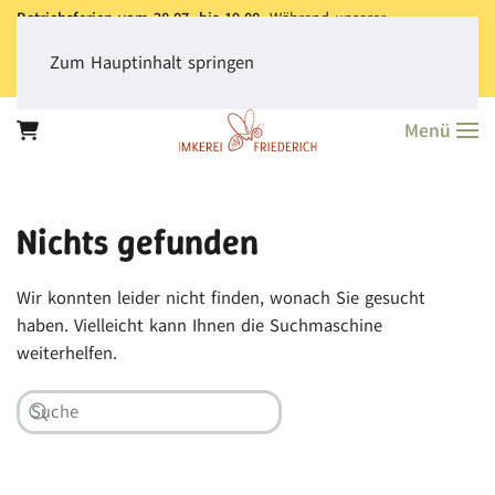
Betriebsferien vom 28.07. bis 19.08.
Während unserer
Betriebsferien können Sie jederzeit bestellen. Bitte beachten Sie,
dass der
Versand aller Bestellungen erst ab dem 20.08.
erfolgt.
Zum Hauptinhalt springen
Vielen Dank für Ihr Verständnis!
Menü
Nichts gefunden
Wir konnten leider nicht finden, wonach Sie gesucht
haben. Vielleicht kann Ihnen die Suchmaschine
weiterhelfen.