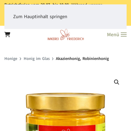
Betriebsferien vom 28.07. bis 19.08.
Während unserer
Betriebsferien können Sie jederzeit bestellen. Bitte beachten Sie,
dass der
Versand aller Bestellungen erst ab dem 20.08.
erfolgt.
Zum Hauptinhalt springen
Vielen Dank für Ihr Verständnis!
Menü
Honige
Honig im Glas
Akazienhonig, Robinienhonig