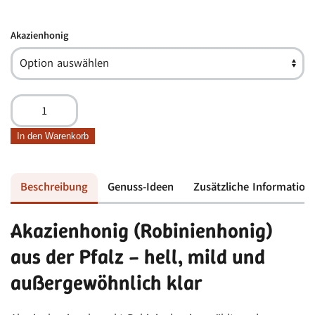
Akazienhonig
Akazienhonig,
Robinienhonig
Menge
In den Warenkorb
Beschreibung
Genuss-Ideen
Zusätzliche Information
Akazienhonig (Robinienhonig)
aus der Pfalz – hell, mild und
außergewöhnlich klar