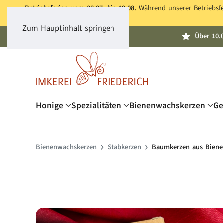
Betriebsferien vom 28.07. bis 19.08.
Während unserer Betriebsfer
Zum Hauptinhalt springen
Über 10.
Honige
Spezialitäten
Bienenwachskerzen
Ge
Bienen­wachs­kerzen
Stabkerzen
Baumkerzen aus Bien