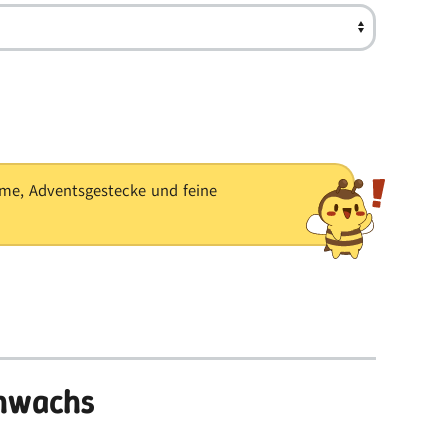
me, Adventsgestecke und feine
nwachs