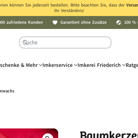
ien können Sie jederzeit bestellen. Bitte beachten Sie, dass der
Versa
Ihr Verständnis!
000 zufriedene Kunden
Garantiert ohne Zusätze
100 % 
schenke & Mehr
Imkerservice
Imkerei Friederich
Ratg
enwachs
Baumkerze