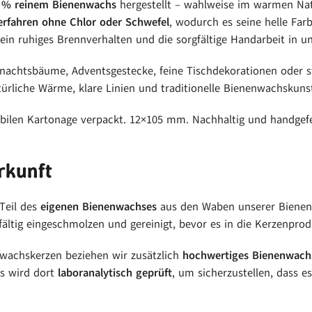
 % reinem Bienenwachs
hergestellt – wahlweise im warmen Nat
erfahren ohne Chlor oder Schwefel
, wodurch es seine helle Far
ein ruhiges Brennverhalten und die sorgfältige Handarbeit in un
hnachtsbäume, Adventsgestecke, feine Tischdekorationen oder 
ürliche Wärme, klare Linien und traditionelle Bienenwachskunst
ilen Kartonage verpackt. 12×105 mm. Nachhaltig und handgefer
rkunft
Teil des
eigenen Bienenwachses
aus den Waben unserer Bienen
ältig eingeschmolzen und gereinigt, bevor es in die Kerzenprod
wachskerzen beziehen wir zusätzlich
hochwertiges Bienenwachs
s wird dort
laboranalytisch geprüft
, um sicherzustellen, dass e