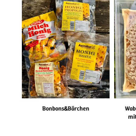
Bonbons&Bärchen
Wab
mi