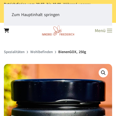
Betriebsferien vom 28.07. bis 19.08.
Während unserer
Betriebsferien können Sie jederzeit bestellen. Bitte beachten Sie,
dass der
Versand aller Bestellungen erst ab dem 20.08.
erfolgt.
Zum Hauptinhalt springen
Vielen Dank für Ihr Verständnis!
Menü
Spezialitäten
Wohlbefinden
BienenGOX, 250g