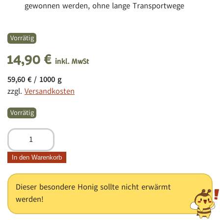
gewonnen werden, ohne lange Transportwege
Vorrätig
14,90
€
inkl. MwSt
59,60
€
/
1000
g
zzgl.
Versandkosten
Vorrätig
BienenGOX,
250g
Menge
In den Warenkorb
Dieser besondere Honig sollte nicht erwärmt
werden!