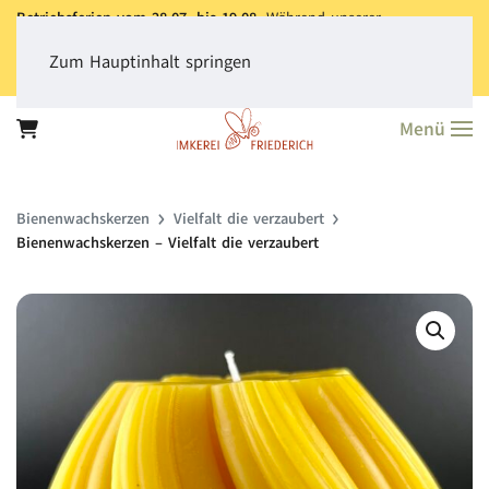
Betriebsferien vom 28.07. bis 19.08.
Während unserer
Betriebsferien können Sie jederzeit bestellen. Bitte beachten Sie,
dass der
Versand aller Bestellungen erst ab dem 20.08.
erfolgt.
Zum Hauptinhalt springen
Vielen Dank für Ihr Verständnis!
Menü
Bienen­wachs­kerzen
Vielfalt die verzaubert
Bienenwachskerzen – Vielfalt die verzaubert