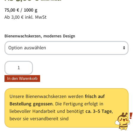
75,00
€
/
1000
g
Ab
3,00
€
inkl. MwSt
Bienenwachskerzen, modernes Design
Bienenwachskerzen
–
Vielfalt
In den Warenkorb
die
verzaubert
Unsere Bienenwachskerzen werden
frisch auf
Menge
Bestellung gegossen
. Die Fertigung erfolgt in
liebevoller Handarbeit und benötigt
ca. 3–5 Tage
,
bevor sie versandbereit sind