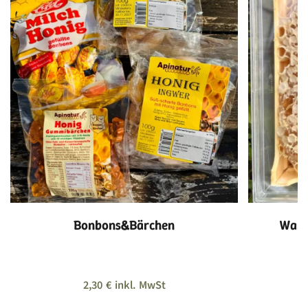
Bonbons&Bärchen
Wabe
2,30
€
inkl. MwSt