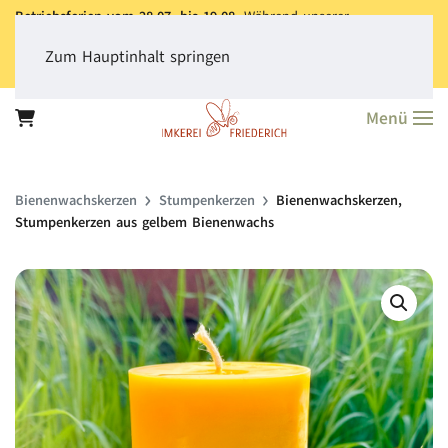
Betriebsferien vom 28.07. bis 19.08.
Während unserer
Betriebsferien können Sie jederzeit bestellen. Bitte beachten Sie,
dass der
Versand aller Bestellungen erst ab dem 20.08.
erfolgt.
Zum Hauptinhalt springen
Vielen Dank für Ihr Verständnis!
Menü
Bienen­wachs­kerzen
Stumpenkerzen
Bienenwachskerzen,
Stumpenkerzen aus gelbem Bienenwachs