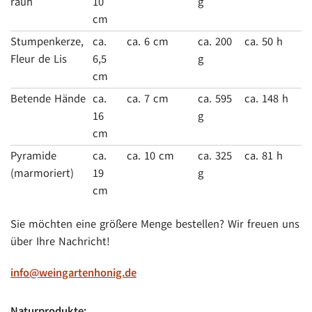
rauh
10
g
cm
Stumpenkerze,
ca.
ca. 6 cm
ca. 200
ca. 50 h
Fleur de Lis
6,5
g
cm
Betende Hände
ca.
ca. 7 cm
ca. 595
ca. 148 h
16
g
cm
Pyramide
ca.
ca. 10 cm
ca. 325
ca. 81 h
(marmoriert)
19
g
cm
Sie möchten eine größere Menge bestellen? Wir freuen uns
über Ihre Nachricht!
info@weingartenhonig.de
Naturprodukte: