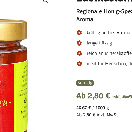
Regionale Honig-Spez
Aroma
kräftig-herbes Aroma
lange flüssig
reich an Mineralstoff
ideal für Menschen, d
Vorrätig
Ab
2,80
€
inkl. MwS
46,67
€
/
1000
g
Ab
2,80
€
inkl. MwSt