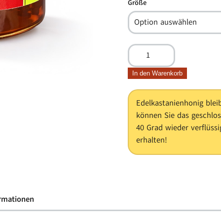
Größe
Edelkastanienhonig
Menge
In den Warenkorb
Edelkastanienhonig bleibt
können Sie das geschlo
40 Grad wieder verflüssi
erhalten!
ormationen