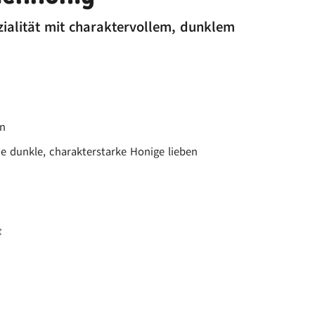
ialität mit charaktervollem, dunklem
en
ie dunkle, charakterstarke Honige lieben
t