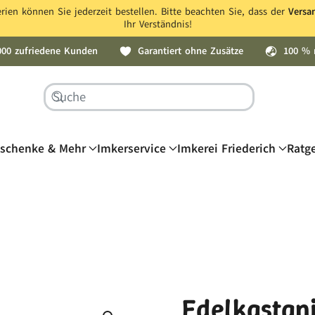
ien können Sie jederzeit bestellen. Bitte beachten Sie, dass der
Versa
Ihr Verständnis!
000 zufriedene Kunden
Garantiert ohne Zusätze
100 % 
schenke & Mehr
Imkerservice
Imkerei Friederich
Ratg
Edelkastan