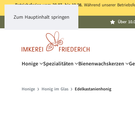
Betriebsferien vom 28.07. bis 19.08.
Während unserer Betriebsfer
Zum Hauptinhalt springen
Über 10.
Honige
Spezialitäten
Bienenwachskerzen
Ge
Honige
Honig im Glas
Edelkastanienhonig