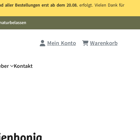
nd aller Bestellungen erst ab dem 20.08.
erfolgt. Vielen Dank für
naturbelassen
Mein Konto
Warenkorb
eber
Kontakt
ienhonig