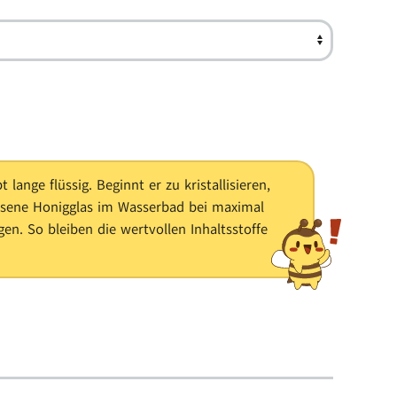
 lange flüssig. Beginnt er zu kristallisieren,
ssene Honigglas im Wasserbad bei maximal
gen. So bleiben die wertvollen Inhaltsstoffe