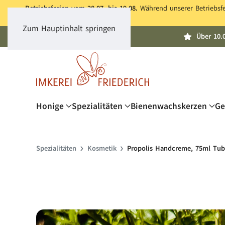
Betriebsferien vom 28.07. bis 19.08.
Während unserer Betriebsfer
Zum Hauptinhalt springen
Über 10.
Honige
Spezialitäten
Bienenwachskerzen
Ge
Spezialitäten
Kosmetik
Propolis Handcreme, 75ml Tu