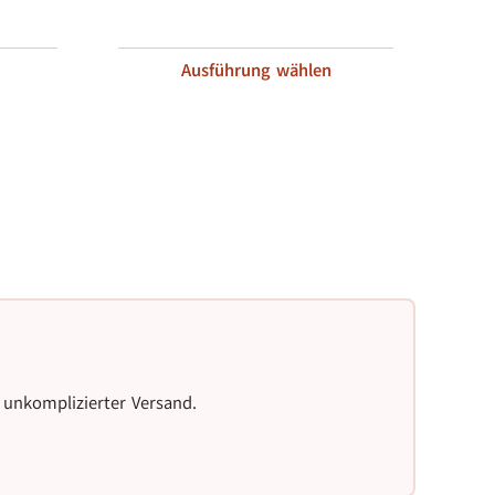
Ausführung wählen
Etie
 unkomplizierter Versand.
Komp
beso