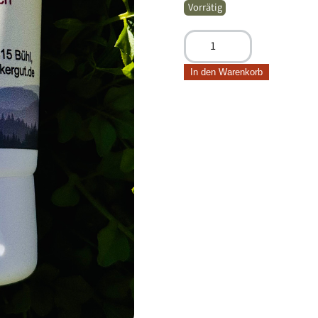
Vorrätig
Propolis
Handcreme,
75ml
In den Warenkorb
Tube
Menge