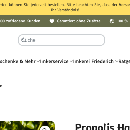
ien können Sie jederzeit bestellen. Bitte beachten Sie, dass der
Versa
Ihr Verständnis!
000 zufriedene Kunden
Garantiert ohne Zusätze
100 % 
schenke & Mehr
Imkerservice
Imkerei Friederich
Ratg
be
Propolis H