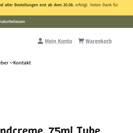
nd aller Bestellungen erst ab dem 20.08.
erfolgt. Vielen Dank für
naturbelassen
Mein Konto
Warenkorb
eber
Kontakt
andcreme, 75ml Tube