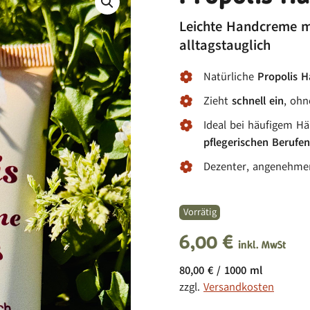
Leichte Handcreme m
alltagstauglich
Natürliche
Propolis 
Zieht
schnell ein
, ohn
Ideal bei häufigem Hä
pflegerischen Berufen
Dezenter, angenehmer 
Vorrätig
6,00
€
inkl. MwSt
80,00
€
/
1000
ml
zzgl.
Versandkosten