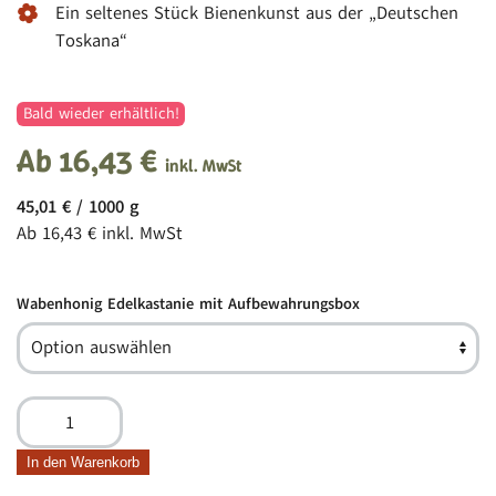
Ein seltenes Stück Bienenkunst aus der „Deutschen
Toskana“
Bald wieder erhältlich!
Ab
16,43
€
inkl. MwSt
45,01
€
/
1000
g
Ab
16,43
€
inkl. MwSt
Wabenhonig Edelkastanie mit Aufbewahrungsbox
Wabenhonig
Edelkastanie
mit
In den Warenkorb
Aufbewahrungsbox