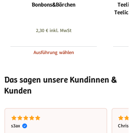
Bonbons&Bärchen
Teelic
Teelich
a
2,30
€
inkl. MwSt
Ausführung wählen
Das sagen unsere Kundinnen &
Kunden
s3ax
Christ