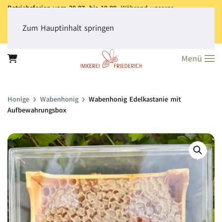
Betriebsferien vom 28.07. bis 19.08.
Während unserer
Betriebsferien können Sie jederzeit bestellen. Bitte beachten Sie,
dass der
Versand aller Bestellungen erst ab dem 20.08.
erfolgt.
Zum Hauptinhalt springen
Vielen Dank für Ihr Verständnis!
Menü
Honige
Wabenhonig
Wabenhonig Edelkastanie mit
Aufbewahrungsbox