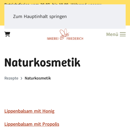
Betriebsferien vom 28.07. bis 19.08.
Während unserer
Betriebsferien können Sie jederzeit bestellen. Bitte beachten Sie,
dass der
Versand aller Bestellungen erst ab dem 20.08.
erfolgt.
Zum Hauptinhalt springen
Vielen Dank für Ihr Verständnis!
Menü
Naturkosmetik
Rezepte
Naturkosmetik
Lippenbalsam mit Honig
Lippenbalsam mit Propolis