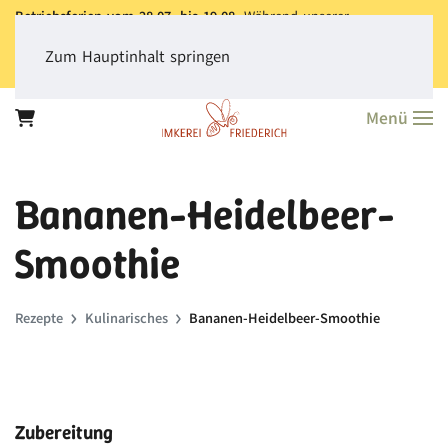
Betriebsferien vom 28.07. bis 19.08.
Während unserer
Betriebsferien können Sie jederzeit bestellen. Bitte beachten Sie,
dass der
Versand aller Bestellungen erst ab dem 20.08.
erfolgt.
Zum Hauptinhalt springen
Vielen Dank für Ihr Verständnis!
Menü
Bananen-Heidelbeer-
Smoothie
Rezepte
Kulinarisches
Bananen-Heidelbeer-Smoothie
Zubereitung