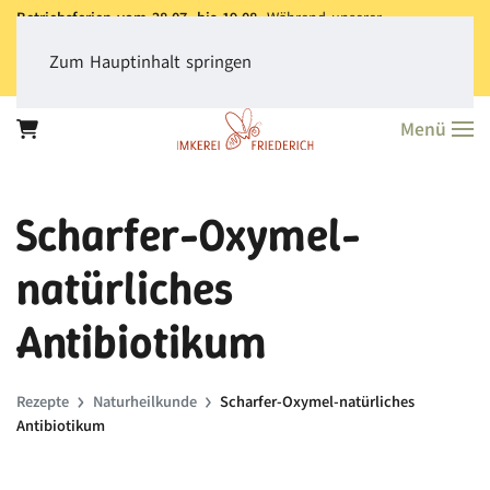
Betriebsferien vom 28.07. bis 19.08.
Während unserer
Betriebsferien können Sie jederzeit bestellen. Bitte beachten Sie,
dass der
Versand aller Bestellungen erst ab dem 20.08.
erfolgt.
Zum Hauptinhalt springen
Vielen Dank für Ihr Verständnis!
Menü
Scharfer-Oxymel-
natürliches
Antibiotikum
Rezepte
Naturheilkunde
Scharfer-Oxymel-natürliches
Antibiotikum