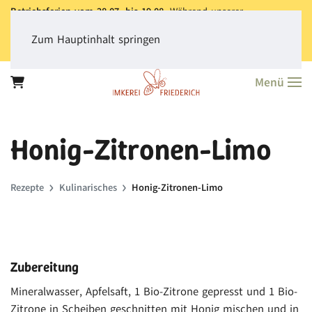
Betriebsferien vom 28.07. bis 19.08.
Während unserer
Betriebsferien können Sie jederzeit bestellen. Bitte beachten Sie,
dass der
Versand aller Bestellungen erst ab dem 20.08.
erfolgt.
Zum Hauptinhalt springen
Vielen Dank für Ihr Verständnis!
Menü
Honig-Zitronen-Limo
Rezepte
Kulinarisches
Honig-Zitronen-Limo
Zubereitung
Mineralwasser, Apfelsaft, 1 Bio-Zitrone gepresst und 1 Bio-
Zitrone in Scheiben geschnitten mit Honig mischen und in