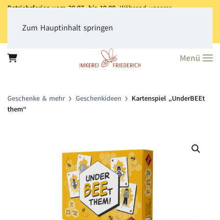
Betriebsferien vom 28.07. bis 19.08.
Während unserer
Betriebsferien können Sie jederzeit bestellen. Bitte beachten Sie,
dass der
Versand aller Bestellungen erst ab dem 20.08.
erfolgt.
Zum Hauptinhalt springen
Vielen Dank für Ihr Verständnis!
Menü
Geschenke & mehr
Geschenkideen
Kartenspiel „UnderBEEt
them“