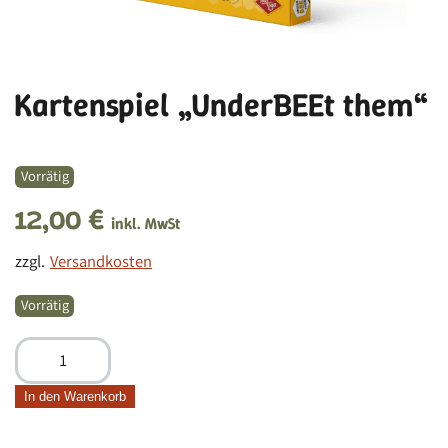
Kartenspiel „UnderBEEt them“
Vorrätig
12,00
€
inkl. MwSt
zzgl.
Versandkosten
Vorrätig
Kartenspiel
„UnderBEEt
them“
In den Warenkorb
Menge