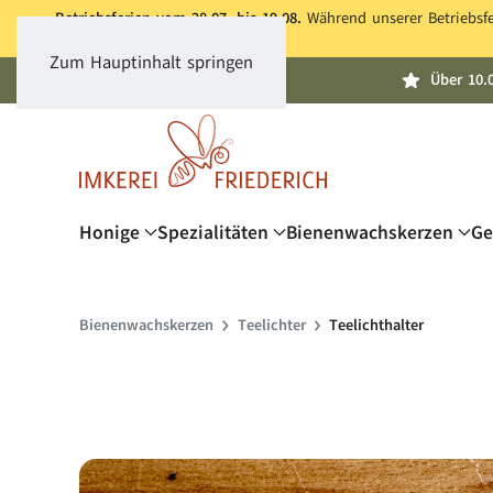
Betriebsferien vom 28.07. bis 19.08.
Während unserer Betriebsfer
Zum Hauptinhalt springen
Über 10.
Honige
Spezialitäten
Bienenwachskerzen
Ge
Bienen­wachs­kerzen
Teelichter
Teelichthalter