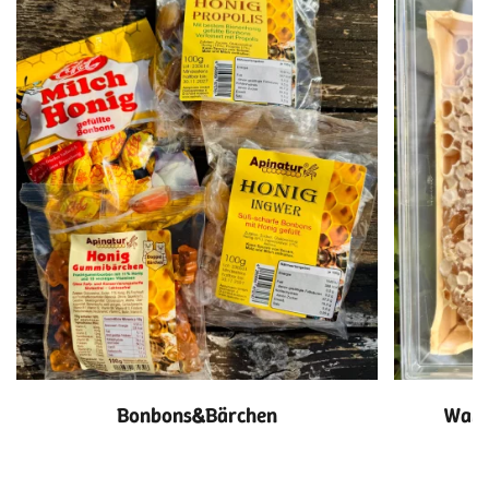
Bonbons&Bärchen
Wabe