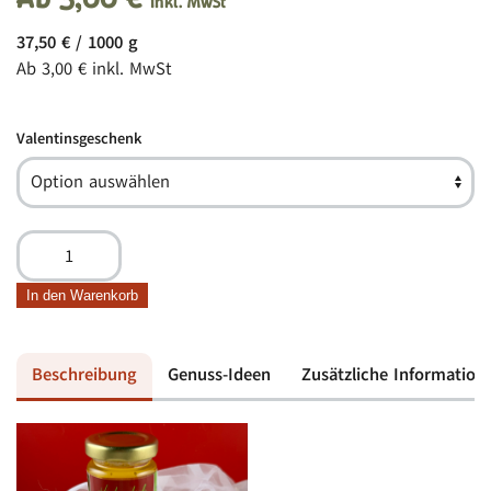
inkl. MwSt
37,50
€
/
1000
g
Ab
3,00
€
inkl. MwSt
Valentinsgeschenk
Valentinsgeschenk
Menge
In den Warenkorb
Beschreibung
Genuss-Ideen
Zusätzliche Information