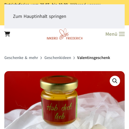
Betriebsferien vom 28.07. bis 19.08.
Während unserer
Betriebsferien können Sie jederzeit bestellen. Bitte beachten Sie,
dass der
Versand aller Bestellungen erst ab dem 20.08.
erfolgt.
Zum Hauptinhalt springen
Vielen Dank für Ihr Verständnis!
Menü
Geschenke & mehr
Geschenkideen
Valentinsgeschenk