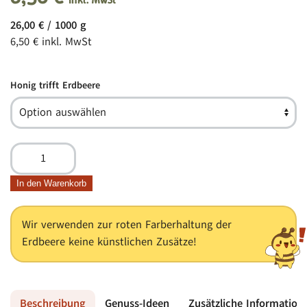
26,00
€
/
1000
g
6,50
€
inkl. MwSt
Honig trifft Erdbeere
HONIG
TRIFFT
ERDBEERE
In den Warenkorb
250g
Menge
Wir verwenden zur roten Farberhaltung der
Erdbeere keine künstlichen Zusätze!
Beschreibung
Genuss-Ideen
Zusätzliche Information