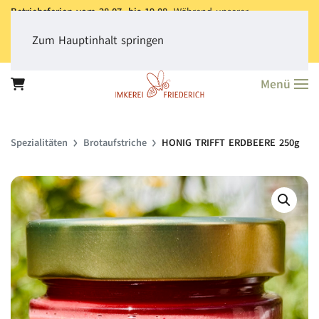
Betriebsferien vom 28.07. bis 19.08.
Während unserer
Betriebsferien können Sie jederzeit bestellen. Bitte beachten Sie,
dass der
Versand aller Bestellungen erst ab dem 20.08.
erfolgt.
Zum Hauptinhalt springen
Vielen Dank für Ihr Verständnis!
Menü
Spezialitäten
Brotaufstriche
HONIG TRIFFT ERDBEERE 250g