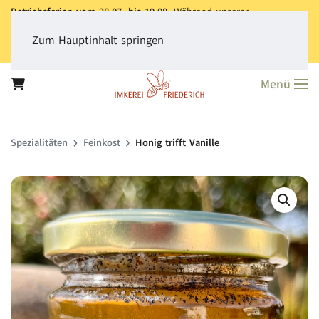
Betriebsferien vom 28.07. bis 19.08.
Während unserer
Betriebsferien können Sie jederzeit bestellen. Bitte beachten Sie,
dass der
Versand aller Bestellungen erst ab dem 20.08.
erfolgt.
Zum Hauptinhalt springen
Vielen Dank für Ihr Verständnis!
Menü
Spezialitäten
Feinkost
Honig trifft Vanille