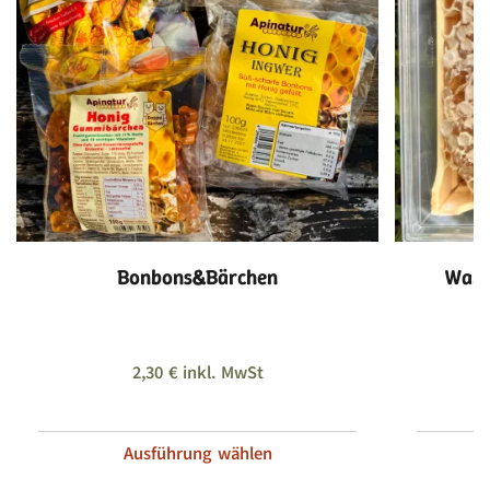
Bonbons&Bärchen
Wabe
2,30
€
inkl. MwSt
Ausführung wählen