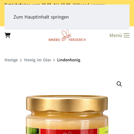
Betriebsferien vom 28.07. bis 19.08.
Während unserer
Betriebsferien können Sie jederzeit bestellen. Bitte beachten Sie,
dass der
Versand aller Bestellungen erst ab dem 20.08.
erfolgt.
Zum Hauptinhalt springen
Vielen Dank für Ihr Verständnis!
Menü
Honige
Honig im Glas
Lindenhonig