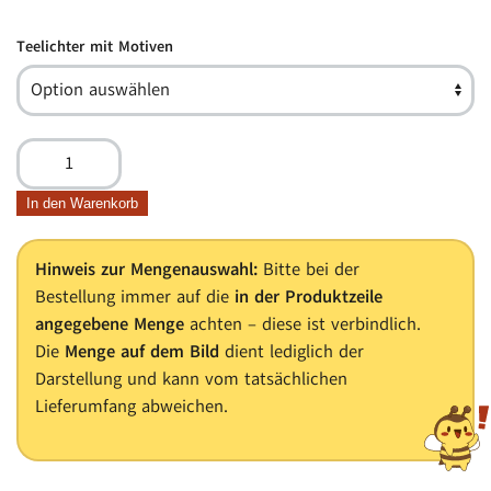
Teelichter mit Motiven
Teelichter
mit
Motiven
In den Warenkorb
aus
gelben
Hinweis zur Mengenauswahl:
Bitte bei der
Bienenwachs
Bestellung immer auf die
in der Produktzeile
Menge
angegebene Menge
achten – diese ist verbindlich.
Die
Menge auf dem Bild
dient lediglich der
Darstellung und kann vom tatsächlichen
Lieferumfang abweichen.