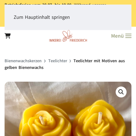
Betriebsferien vom 28.07. bis 19.08.
Während unserer
Betriebsferien können Sie jederzeit bestellen. Bitte beachten Sie,
dass der
Versand aller Bestellungen erst ab dem 20.08.
erfolgt.
Zum Hauptinhalt springen
Vielen Dank für Ihr Verständnis!
Menü
Bienen­wachs­kerzen
Teelichter
Teelichter mit Motiven aus
gelben Bienenwachs