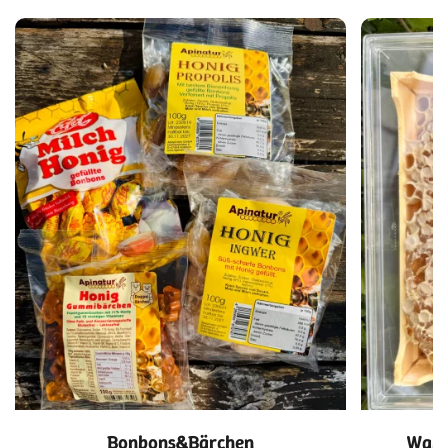
Bonbons&Bärchen
Wabe