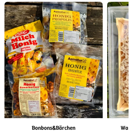
Bonbons&Bärchen
Wabe