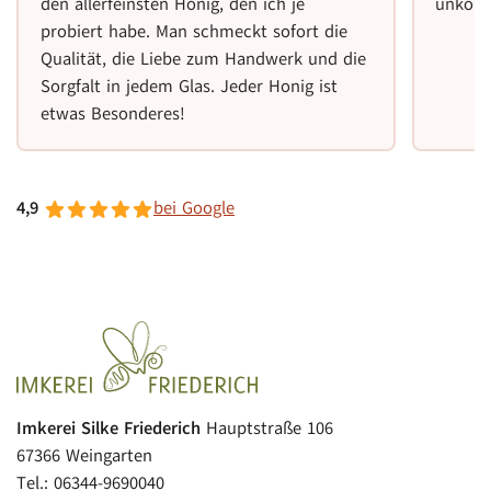
den allerfeinsten Honig, den ich je
unkomp
probiert habe. Man schmeckt sofort die
Qualität, die Liebe zum Handwerk und die
Sorgfalt in jedem Glas. Jeder Honig ist
etwas Besonderes!
4,9
bei Google
Imkerei Silke Friederich
Hauptstraße 106
67366 Weingarten
Tel.: 06344-9690040