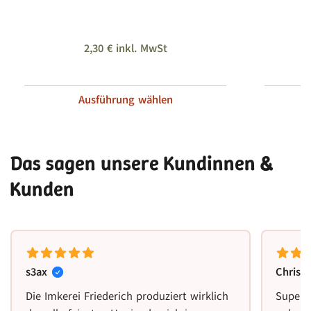
2,30
€
inkl. MwSt
Ausführung wählen
Das sagen unsere Kundinnen &
Kunden
s3ax
Christ
Die Imkerei Friederich produziert wirklich
Super 