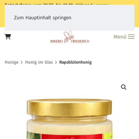
Betriebsferien vom 28.07. bis 19.08.
Während unserer
Betriebsferien können Sie jederzeit bestellen. Bitte beachten Sie,
dass der
Versand aller Bestellungen erst ab dem 20.08.
erfolgt.
Zum Hauptinhalt springen
Vielen Dank für Ihr Verständnis!
Menü
Honige
Honig im Glas
Rapsblütenhonig